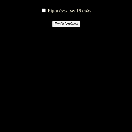
Είμαι άνω των 18 ετών
Επιβεβαιώνω