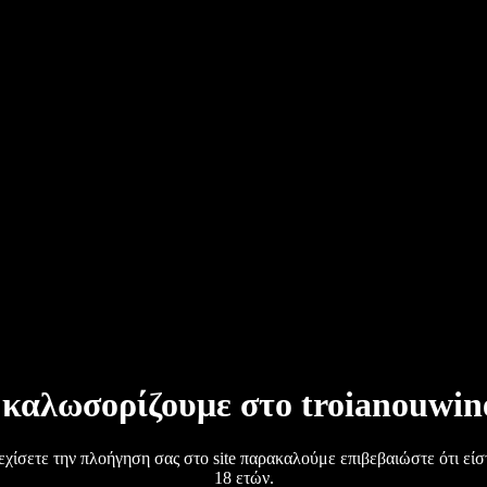
 καλωσορίζουμε στο troianouwine
εχίσετε την πλοήγηση σας στο site παρακαλούμε επιβεβαιώστε ότι εί
18 ετών.