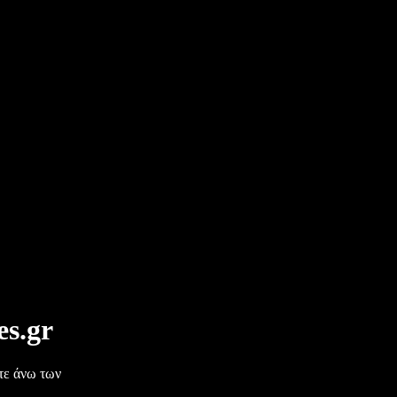
s.gr
στε άνω των